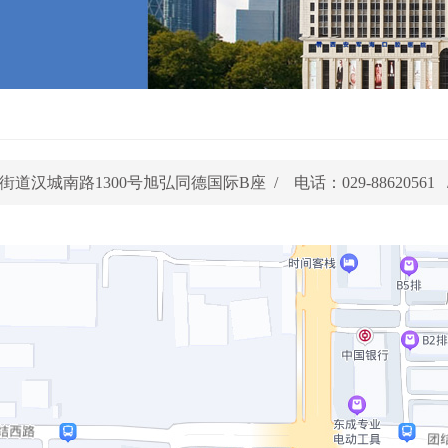
南路1300号旭弘同德国际B座 / 电话：029-88620561 / 官方